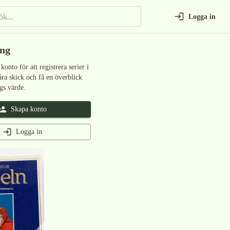
Logga in
ing
 konto för att registrera serier i
åra skick och få en överblick
gs värde.
Skapa konto
Logga in