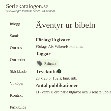
Seriekatalogen.se
Alla Sveriges tecknade serier i en databas
Äventyr ur bibeln
Inlogg
Samla
Förlag/Utgivare
Förlags AB Wiken/Bokorama.
Om oss
Taggar
Om serier
Religion
Tryckinfo
Skickkoder
23 x 28.5, 152 s, färg, inb.
Vi köper
Antal publikationer
11 (varav 8 ordinarie utgåvor och 3 senare uppla
Kontakt
Packguide