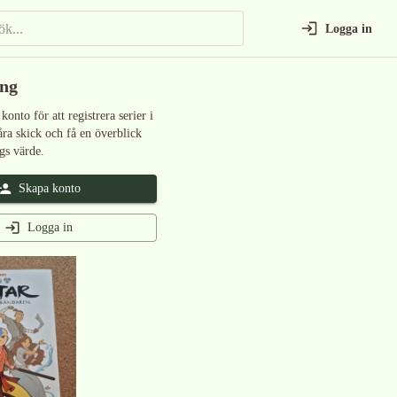
Logga in
ing
 konto för att registrera serier i
åra skick och få en överblick
gs värde.
Skapa konto
Logga in