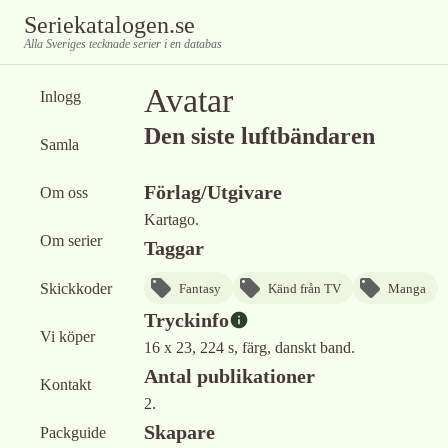
Seriekatalogen.se
Alla Sveriges tecknade serier i en databas
Avatar
Inlogg
Den siste luftbändaren
Samla
Förlag/Utgivare
Om oss
Kartago.
Om serier
Taggar
Skickkoder
Fantasy
Känd från TV
Manga
Tryckinfo
Vi köper
16 x 23, 224 s, färg, danskt band.
Antal publikationer
Kontakt
2.
Skapare
Packguide