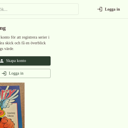
Logga in
ing
 konto för att registrera serier i
åra skick och få en överblick
gs värde.
Skapa konto
Logga in