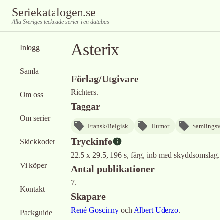
Seriekatalogen.se
Alla Sveriges tecknade serier i en databas
Asterix
Inlogg
Samla
Förlag/Utgivare
Richters.
Om oss
Taggar
Om serier
Fransk/Belgisk
Humor
Samlings
Tryckinfo
Skickkoder
22.5 x 29.5, 196 s, färg, inb med skyddsomslag.
Vi köper
Antal publikationer
7.
Kontakt
Skapare
René Goscinny
och
Albert Uderzo
.
Packguide