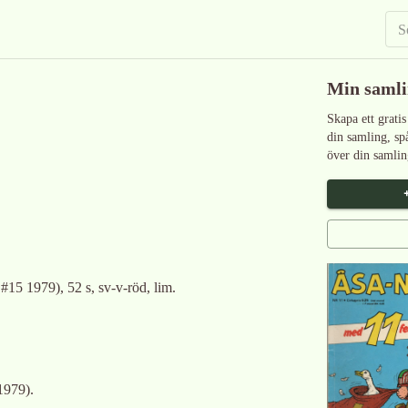
Min saml
Skapa ett gratis
din samling, sp
över din samlin
#15 1979), 52 s, sv-v-röd, lim.
 1979
)
.