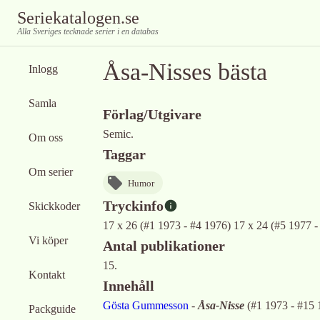
Seriekatalogen.se
Alla Sveriges tecknade serier i en databas
Åsa-Nisses bästa
Inlogg
Samla
Förlag/Utgivare
Semic.
Om oss
Taggar
Om serier
Humor
Tryckinfo
Skickkoder
17 x 26 (#1 1973 - #4 1976) 17 x 24 (#5 1977 - 
Vi köper
Antal publikationer
15.
Kontakt
Innehåll
Gösta Gummesson
-
Åsa-Nisse
(
#1 1973 - #15
Packguide