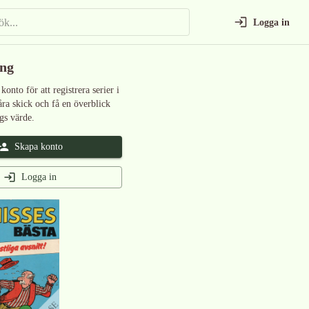
Logga in
ing
 konto för att registrera serier i
åra skick och få en överblick
gs värde.
Skapa konto
Logga in