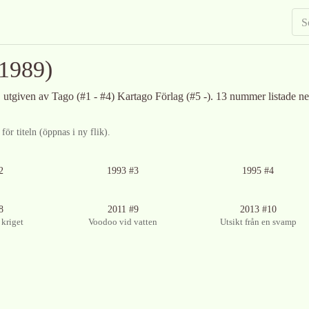
1989)
, utgiven av Tago (#1 - #4) Kartago Förlag (#5 -)
.
13 nummer listade ne
ör titeln (öppnas i ny flik).
2
1993 #3
1995 #4
8
2011 #9
2013 #10
 kriget
Voodoo vid vatten
Utsikt från en svamp