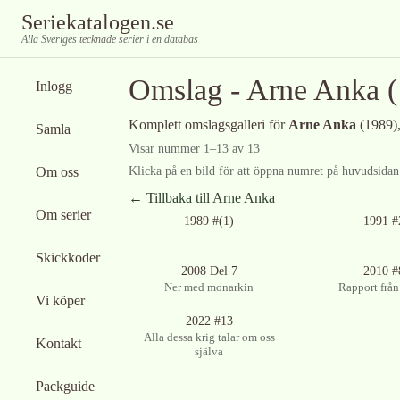
Seriekatalogen.se
Alla Sveriges tecknade serier i en databas
Omslag -
Arne Anka
(
Inlogg
Komplett omslagsgalleri för
Arne Anka
(1989)
Samla
Visar nummer
1
–
13
av
13
Om oss
Klicka på en bild för att öppna numret på huvudsidan f
← Tillbaka till
Arne Anka
Om serier
1989 #(1)
1991 #
Skickkoder
2008 Del 7
2010 #
Ner med monarkin
Rapport från
Vi köper
Ingen bild tillgänglig
2022 #13
Alla dessa krig talar om oss
Kontakt
själva
Packguide