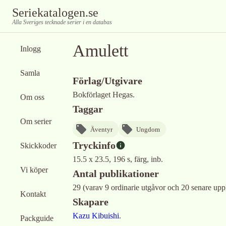
Seriekatalogen.se
Alla Sveriges tecknade serier i en databas
Amulett
Inlogg
Samla
Förlag/Utgivare
Bokförlaget Hegas.
Om oss
Taggar
Om serier
Äventyr
Ungdom
Tryckinfo
Skickkoder
15.5 x 23.5, 196 s, färg, inb.
Vi köper
Antal publikationer
29 (varav 9 ordinarie utgåvor och 20 senare upp
Kontakt
Skapare
Kazu Kibuishi
.
Packguide