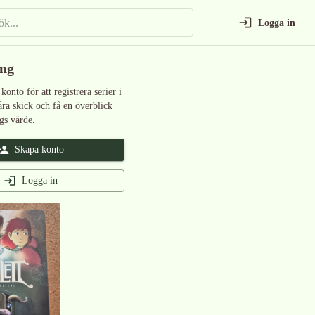
Logga in
ing
 konto för att registrera serier i
åra skick och få en överblick
gs värde.
Skapa konto
Logga in