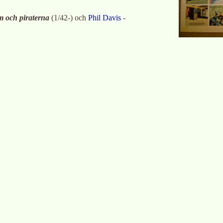
 och piraterna
(
1/42-
)
och
Phil Davis
-