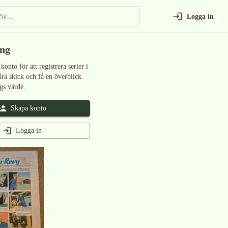
Logga in
ing
 konto för att registrera serier i
åra skick och få en överblick
gs värde.
Skapa konto
Logga in