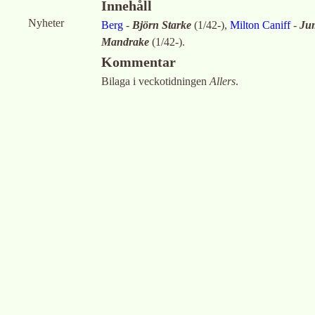
Innehåll
Nyheter
Berg
-
Björn Starke
(
1/42-
)
,
Milton Caniff
-
Jum
Mandrake
(
1/42-
)
.
Kommentar
Bilaga i veckotidningen
Allers
.