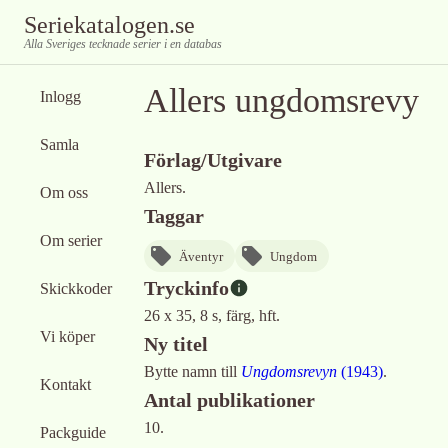
Seriekatalogen.se
Alla Sveriges tecknade serier i en databas
Allers ungdomsrevy
Inlogg
Samla
Förlag/Utgivare
Allers.
Om oss
Taggar
Om serier
Äventyr
Ungdom
Tryckinfo
Skickkoder
26 x 35, 8 s, färg, hft.
Vi köper
Ny titel
Bytte namn till
Ungdomsrevyn
(
1943
)
.
Kontakt
Antal publikationer
10.
Packguide