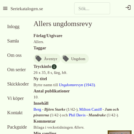
Seriekatalogen.se
Allers ungdomsrevy
Inlogg
Förlag/Utgivare
Samla
Allers.
Taggar
Om oss
Äventyr
Ungdom
Tryckinfo
Om serier
26 x 35, 8 s, färg, hft.
Ny titel
Skickkoder
Bytte namn till
Ungdomsrevyn
(
1943
)
.
Antal publikationer
10.
Vi köper
Innehåll
Berg
-
Björn Starke
(
1/42-
)
,
Milton Caniff
-
Jum och
Kontakt
piraterna
(
1/42-
)
och
Phil Davis
-
Mandrake
(
1/42-
)
.
Kommentar
Packguide
Bilaga i veckotidningen
Allers
.
Min samling