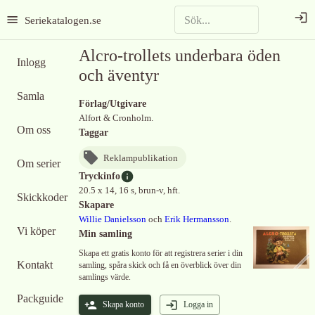
Seriekatalogen.se
Alcro-trollets underbara öden
Inlogg
och äventyr
Samla
Förlag/Utgivare
Alfort & Cronholm.
Om oss
Taggar
Reklampublikation
Om serier
Tryckinfo
20.5 x 14, 16 s, brun-v, hft.
Skickkoder
Skapare
Willie Danielsson
och
Erik Hermansson
.
Vi köper
Min samling
Skapa ett gratis konto för att registrera serier i din
Kontakt
samling, spåra skick och få en överblick över din
samlings värde.
Packguide
Skapa konto
Logga in