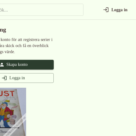
Logga in
ing
 konto för att registrera serier i
åra skick och få en överblick
gs värde.
Skapa konto
Logga in