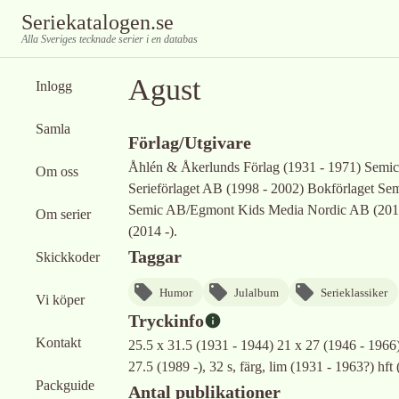
Seriekatalogen.se
Alla Sveriges tecknade serier i en databas
Agust
Inlogg
Samla
Förlag/Utgivare
Åhlén & Åkerlunds Förlag (1931 - 1971) Semi
Om oss
Serieförlaget AB (1998 - 2002) Bokförlaget S
Semic AB/Egmont Kids Media Nordic AB (2013
Om serier
(2014 -).
Taggar
Skickkoder
Humor
Julalbum
Serieklassiker
Vi köper
Tryckinfo
Kontakt
25.5 x 31.5 (1931 - 1944) 21 x 27 (1946 - 1966
27.5 (1989 -), 32 s, färg, lim (1931 - 1963?) hft 
Packguide
Antal publikationer