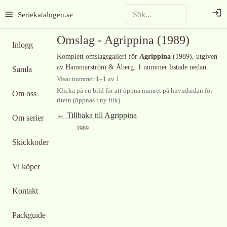
Seriekatalogen.se
Omslag -
Agrippina
(1989)
Inlogg
Komplett omslagsgalleri för
Agrippina
(1989)
, utgiven
av Hammarström & Åberg
.
1 nummer listade nedan.
Samla
Visar nummer
1
–
1
av
1
Klicka på en bild för att öppna numret på huvudsidan för
Om oss
titeln (öppnas i ny flik).
← Tillbaka till
Agrippina
Om serier
1989
Skickkoder
Vi köper
Kontakt
Packguide