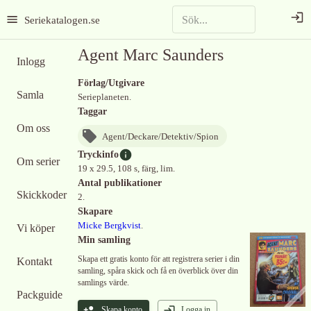
Seriekatalogen.se
Agent Marc Saunders
Inlogg
Förlag/Utgivare
Samla
Serieplaneten.
Taggar
Om oss
Agent/Deckare/Detektiv/Spion
Tryckinfo
Om serier
19 x 29.5, 108 s, färg, lim.
Antal publikationer
Skickkoder
2.
Skapare
Micke Bergkvist
.
Vi köper
Min samling
Skapa ett gratis konto för att registrera serier i din
Kontakt
samling, spåra skick och få en överblick över din
samlings värde.
Packguide
Skapa konto
Logga in