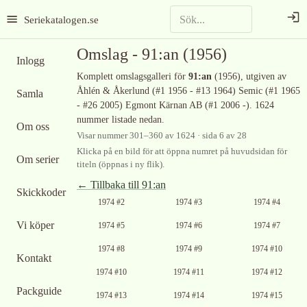
Seriekatalogen.se
Omslag -
91:an
(1956)
Inlogg
Komplett omslagsgalleri för
91:an
(1956)
, utgiven av
Åhlén & Åkerlund (#1 1956 - #13 1964) Semic (#1 1965
Samla
- #26 2005) Egmont Kärnan AB (#1 2006 -)
.
1624
nummer listade nedan.
Om oss
Visar nummer
301
–
360
av
1624
· sida 6 av 28
Klicka på en bild för att öppna numret på huvudsidan för
Om serier
titeln (öppnas i ny flik).
← Tillbaka till
91:an
Skickkoder
Ingen bild
Ingen bild
Ingen bild
1974 #2
1974 #3
1974 #4
tillgänglig
tillgänglig
tillgänglig
Ingen bild
Ingen bild
Vi köper
1974 #5
1974 #6
1974 #7
tillgänglig
tillgänglig
Ingen bild
Ingen bild
1974 #8
1974 #9
1974 #10
Kontakt
tillgänglig
tillgänglig
Ingen bild
Ingen bild
Ingen bild
1974 #10
1974 #11
1974 #12
tillgänglig
tillgänglig
tillgänglig
Packguide
Ingen bild
Ingen bild
1974 #13
1974 #14
1974 #15
tillgänglig
tillgänglig