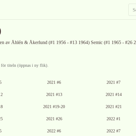
)
ven av Åhlén & Åkerlund (#1 1956 - #13 1964) Semic (#1 1965 - #26
ör titeln (öppnas i ny flik).
5
2021 #6
2021 #7
12
2021 #13
2021 #14
18
2021 #19-20
2021 #21
25
2021 #26
2022 #1
5
2022 #6
2022 #7