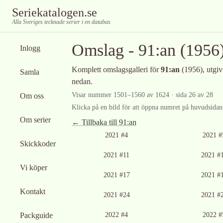
Seriekatalogen.se
Alla Sveriges tecknade serier i en databas
Omslag -
91:an
(1956
Inlogg
Komplett omslagsgalleri för
91:an
(1956)
, utgi
Samla
nedan.
Visar nummer
1501
–
1560
av
1624
· sida 26 av 28
Om oss
Klicka på en bild för att öppna numret på huvudsidan f
Om serier
← Tillbaka till
91:an
2021 #4
2021 #
Skickkoder
2021 #11
2021 #
Vi köper
2021 #17
2021 #
Kontakt
2021 #24
2021 #
Packguide
2022 #4
2022 #