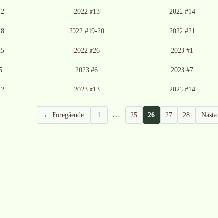
12
2022 #13
2022 #14
18
2022 #19-20
2022 #21
25
2022 #26
2023 #1
5
2023 #6
2023 #7
12
2023 #13
2023 #14
…
← Föregående
1
25
26
27
28
Näst