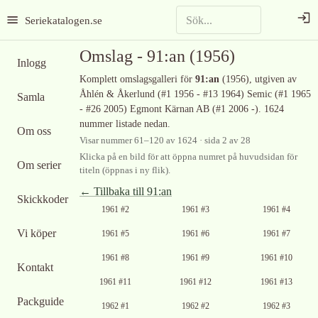
Seriekatalogen.se
Omslag -
91:an
(1956)
Inlogg
Komplett omslagsgalleri för
91:an
(1956)
, utgiven av
Åhlén & Åkerlund (#1 1956 - #13 1964) Semic (#1 1965
Samla
- #26 2005) Egmont Kärnan AB (#1 2006 -)
.
1624
nummer listade nedan.
Om oss
Visar nummer
61
–
120
av
1624
· sida 2 av 28
Klicka på en bild för att öppna numret på huvudsidan för
Om serier
titeln (öppnas i ny flik).
← Tillbaka till
91:an
Skickkoder
Ingen bild
Ingen bild
Ingen bild
1961 #2
1961 #3
1961 #4
tillgänglig
tillgänglig
tillgänglig
Ingen bild
Ingen bild
Ingen bild
Vi köper
1961 #5
1961 #6
1961 #7
tillgänglig
tillgänglig
tillgänglig
Ingen bild
Ingen bild
Ingen bild
1961 #8
1961 #9
1961 #10
Kontakt
tillgänglig
tillgänglig
tillgänglig
Ingen bild
Ingen bild
1961 #11
1961 #12
1961 #13
tillgänglig
tillgänglig
Packguide
Ingen bild
Ingen bild
Ingen bild
1962 #1
1962 #2
1962 #3
tillgänglig
tillgänglig
tillgänglig