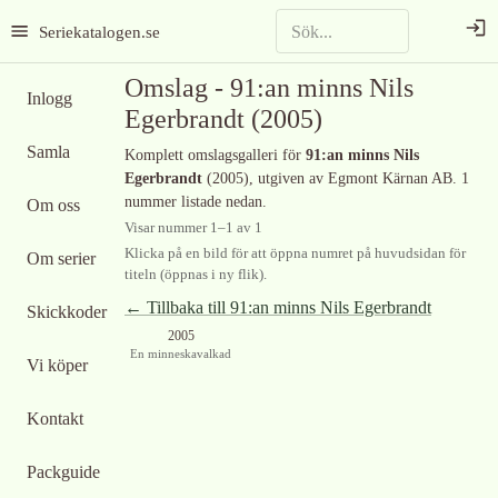
Seriekatalogen.se
Omslag -
91:an minns Nils
Inlogg
Egerbrandt
(2005)
Samla
Komplett omslagsgalleri för
91:an minns Nils
Egerbrandt
(2005)
, utgiven av Egmont Kärnan AB
.
1
nummer listade nedan.
Om oss
Visar nummer
1
–
1
av
1
Klicka på en bild för att öppna numret på huvudsidan för
Om serier
titeln (öppnas i ny flik).
← Tillbaka till
91:an minns Nils Egerbrandt
Skickkoder
2005
En minneskavalkad
Vi köper
Kontakt
Packguide