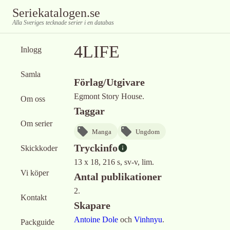
Seriekatalogen.se
Alla Sveriges tecknade serier i en databas
4LIFE
Inlogg
Samla
Förlag/Utgivare
Egmont Story House.
Om oss
Taggar
Om serier
Manga
Ungdom
Tryckinfo
Skickkoder
13 x 18, 216 s, sv-v, lim.
Vi köper
Antal publikationer
2.
Kontakt
Skapare
Antoine Dole
och
Vinhnyu
.
Packguide