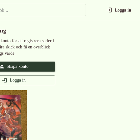
Logga in
ing
 konto för att registrera serier i
åra skick och få en överblick
gs värde.
Skapa konto
Logga in