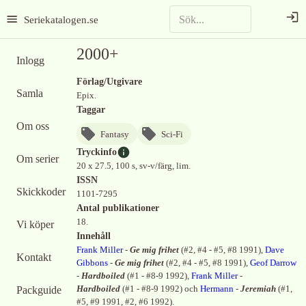
Seriekatalogen.se
2000+
Inlogg
Förlag/Utgivare
Samla
Epix.
Taggar
Om oss
Fantasy
Sci-Fi
Tryckinfo
Om serier
20 x 27.5, 100 s, sv-v/färg, lim.
ISSN
Skickkoder
1101-7295
Antal publikationer
18.
Vi köper
Innehåll
Frank Miller
-
Ge mig frihet
(
#2, #4 - #5, #8 1991
)
,
Dave
Kontakt
Gibbons
-
Ge mig frihet
(
#2, #4 - #5, #8 1991
)
,
Geof Darrow
-
Hardboiled
(
#1 - #8-9 1992
)
,
Frank Miller
-
Packguide
Hardboiled
(
#1 - #8-9 1992
)
och
Hermann
-
Jeremiah
(
#1,
#5, #9 1991, #2, #6 1992
)
.