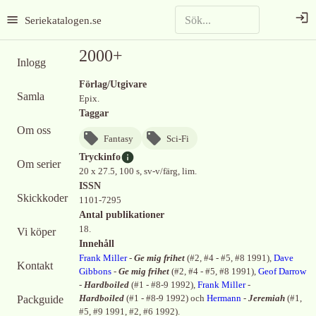
Seriekatalogen.se
2000+
Inlogg
Förlag/Utgivare
Samla
Epix.
Taggar
Om oss
Fantasy
Sci-Fi
Tryckinfo
Om serier
20 x 27.5, 100 s, sv-v/färg, lim.
ISSN
Skickkoder
1101-7295
Antal publikationer
18.
Vi köper
Innehåll
Frank Miller
-
Ge mig frihet
(
#2, #4 - #5, #8 1991
)
,
Dave
Kontakt
Gibbons
-
Ge mig frihet
(
#2, #4 - #5, #8 1991
)
,
Geof Darrow
-
Hardboiled
(
#1 - #8-9 1992
)
,
Frank Miller
-
Packguide
Hardboiled
(
#1 - #8-9 1992
)
och
Hermann
-
Jeremiah
(
#1,
#5, #9 1991, #2, #6 1992
)
.