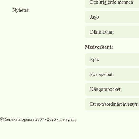
Den frigjorde mannen
Nyheter
Jago
Djinn Djinn
Medverkar i:
Epix
Pox special
Kängurupocket
Ett extraordinärt ävent
Ⓒ Seriekatalogen.se 2007 -
2026
•
Instagram