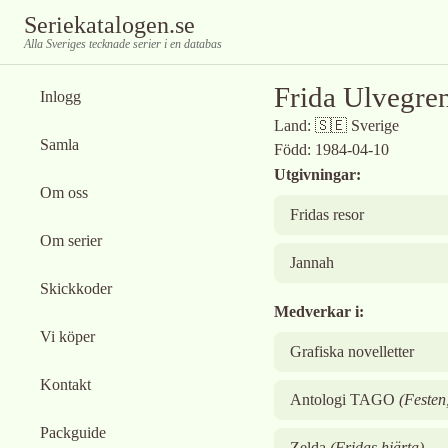
Seriekatalogen.se
Alla Sveriges tecknade serier i en databas
Frida Ulvegre
Inlogg
Land:
🇸🇪
Sverige
Samla
Född:
1984-04-10
Utgivningar:
Om oss
Fridas resor
Om serier
Jannah
Skickkoder
Medverkar i:
Vi köper
Grafiska novelletter
Kontakt
Antologi TAGO
(
Festen
Packguide
Zelda
(
Fridas hjärta
)