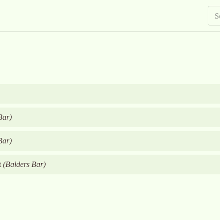
Bar
)
Bar
)
t
(
Balders Bar
)