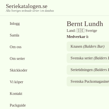
Seriekatalogen.se
Alla Sveriges tecknade serier i en databas
Bernt Lundh
Inlogg
Land:
🇸🇪
Sverige
Samla
Medverkar i:
Knasen
(
Balders Bar
)
Om oss
Svenska serier
(
Balders 
Om serier
Serietidningen
(
Balders 
Skickkoder
Svenska Puckomagasine
Vi köper
Kontakt
Packguide