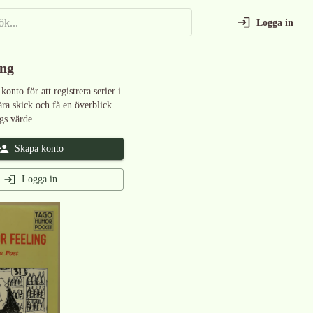
Logga in
ing
 konto för att registrera serier i
åra skick och få en överblick
gs värde.
Skapa konto
Logga in