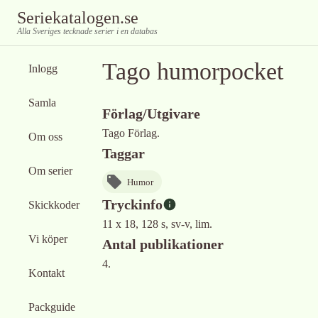
Seriekatalogen.se
Alla Sveriges tecknade serier i en databas
Tago humorpocket
Inlogg
Samla
Förlag/Utgivare
Tago Förlag.
Om oss
Taggar
Om serier
Humor
Tryckinfo
Skickkoder
11 x 18, 128 s, sv-v, lim.
Vi köper
Antal publikationer
4.
Kontakt
Packguide