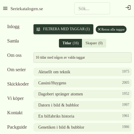
Seriekatalogen.se
Inlogg
FILTRERA MED TAGGAR
(1)
Rensa alla taggar
Samla
Titlar
(
16
)
Skapare
(
0
)
Om oss
16 titlar
med någon av valda taggar
Om serier
1975
Aktuellt om teknik
2005
Cassini/Huygens
Skickkoder
1952
Dagobert spränger atomen
Vi köper
1997
Datorn i bild & bubblor
Kontakt
1961
En bilfabriks historia
Packguide
1986
Genetiken i bild & bubblor