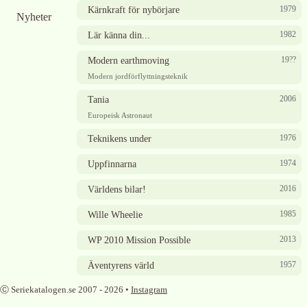
1979
Kärnkraft för nybörjare
Nyheter
1982
Lär känna din...
19??
Modern earthmoving
Modern jordförflyttningsteknik
2006
Tania
Europeisk Astronaut
1976
Teknikens under
1974
Uppfinnarna
2016
Världens bilar!
1985
Wille Wheelie
2013
WP 2010 Mission Possible
1957
Äventyrens värld
Ⓒ Seriekatalogen.se 2007 -
2026
•
Instagram